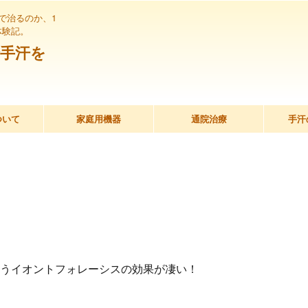
で治るのか、1
体験記。
手汗を
ついて
家庭用機器
通院治療
手汗
）というイオントフォレーシスの効果が凄い！